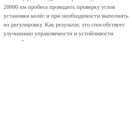
20000 км пробега проводить проверку углов
установки колёс и при необходимости выполнять
их регулировку. Как результат, это способствует
улучшению управляемости и устойчивости
автомобиля на дороге, уменьшает нагрузки на
элементы подвески и рулевого управления,
снижает износ протектора шин.
Все работы по
регулировке углов установки
колес (сход-развал)
выполняются на стенде
Hunter 811 c 3D датчиками DSP600LP. Лазерный
стенд Hunter 811 не имеет себе подобных, в
датчиках DSP600LP четыре камеры непрерывно
фотографируют проекции геометрических
фигур на мишенях, устанавливаемых на колесах.