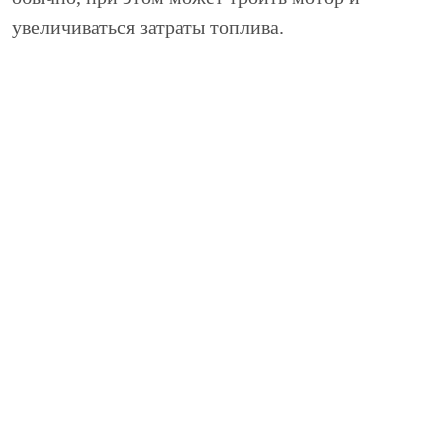
увеличиваться затраты топлива.
Сильно изношенные свечи могут пробивать,
являясь причиной выхода из строя катушек
зажигания.
Использование отжитых свечей приводит к
перегреву фарфорового изолятора и его
последующему разрушению.
Замена свечей БМВ, порядок
выполнения процедуры: