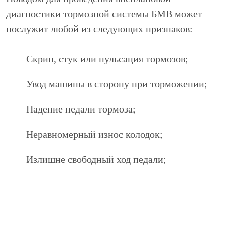
диагностики тормозной системы БМВ может
послужит любой из следующих признаков:
Скрип, стук или пульсация тормозов;
Увод машины в сторону при торможении;
Падение педали тормоза;
Неравномерный износ колодок;
Излишне свободный ход педали;
Некоторые неисправности (например, плохая
работа ручного тормоза) визуально незаметны,
но при резком торможении могут проявиться и